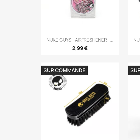
Aperçu rapide

NUKE GUYS - AIRFRESHENER -...
NU
2,99 €
SUR COMMANDE
SU