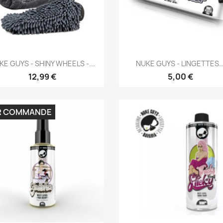
Aperçu rapide
Aperçu rapide


KE GUYS - SHINY WHEELS -...
NUKE GUYS - LINGETTES..
12,99 €
5,00 €
R COMMANDE