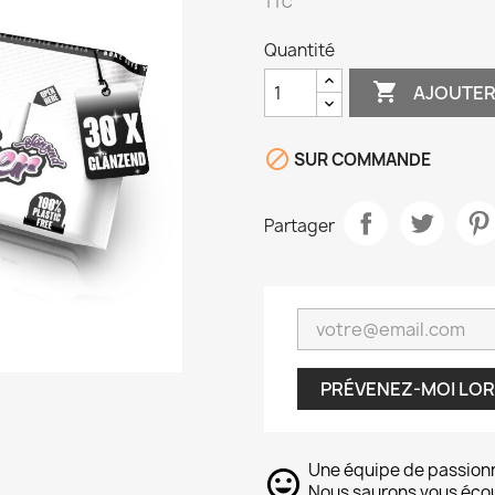
TTC
Quantité

AJOUTER

SUR COMMANDE
Partager
PRÉVENEZ-MOI LOR
Une équipe de passion
Nous saurons vous écout