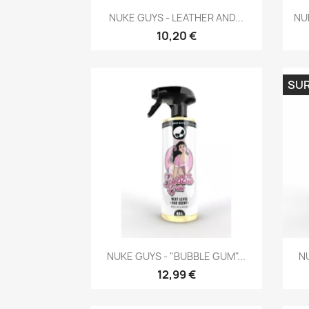
Aperçu rapide

NUKE GUYS - LEATHER AND...
NUK
10,20 €
SU
Aperçu rapide

NUKE GUYS - "BUBBLE GUM"...
NU
12,99 €