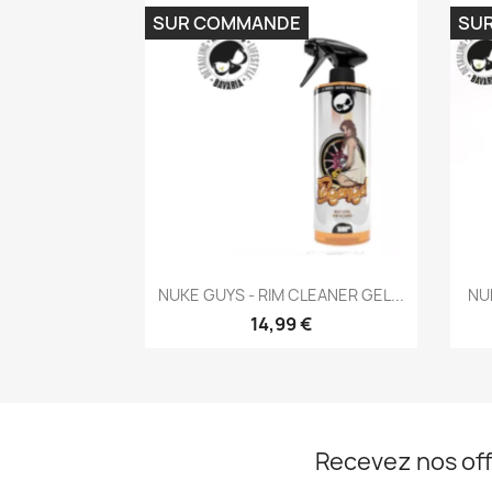
SUR COMMANDE
SU
Aperçu rapide

NUKE GUYS - RIM CLEANER GEL...
NU
14,99 €
Recevez nos off