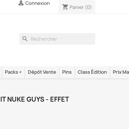

Connexion
shopping_cart
Panier
(0)
search
Packs +
Dépôt Vente
Pins
Class Édition
Prix Ma
T NUKE GUYS - EFFET