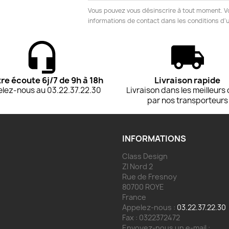
Vous pouvez vous désinscrire à tout moment. V
informations de contact dans les conditions d'ut
tre écoute 6j/7 de 9h à 18h
Livraison rapide
lez-nous au 03.22.37.22.30
Livraison dans les meilleurs 
par nos transporteurs
INFORMATIONS
Class Design
ZI Nord 2
Rue de Fresnoy
80700 ROYE
France
Appelez-nous :
03.22.37.22.30
Fax :
0322372472
Envoyez-nous un e-mail :