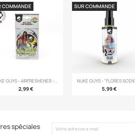
R COMMANDE
SUR COMMANDE
Aperçu rapide
Aperçu rapide


KE GUYS - AIRFRESHENER -...
NUKE GUYS - "FLORES SCENT
2,99 €
5,99 €
res spéciales