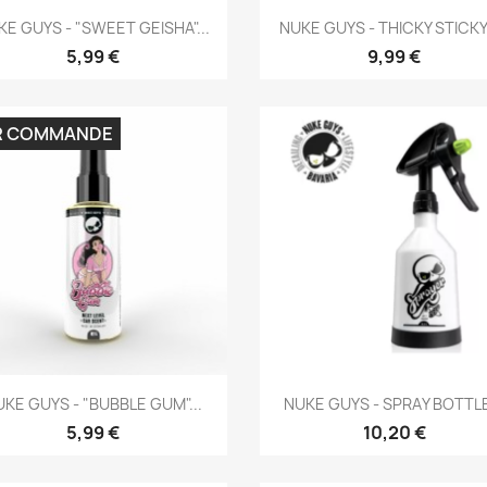
Aperçu rapide
Aperçu rapide


E GUYS - "SWEET GEISHA"...
NUKE GUYS - THICKY STICKY -
5,99 €
9,99 €
R COMMANDE
Aperçu rapide
Aperçu rapide


KE GUYS - "BUBBLE GUM"...
NUKE GUYS - SPRAY BOTTLE
5,99 €
10,20 €