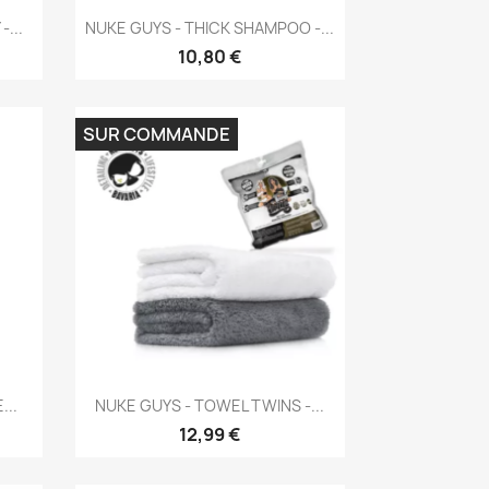
Aperçu rapide

...
NUKE GUYS - THICK SHAMPOO -...
10,80 €
SUR COMMANDE
Aperçu rapide

...
NUKE GUYS - TOWEL TWINS -...
12,99 €