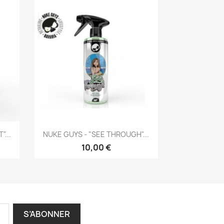
Aperçu rapide

"...
NUKE GUYS - "SEE THROUGH"...
10,00 €