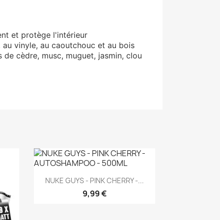
ent et protège l'intérieur
, au vinyle, au caoutchouc et au bois
s de cèdre, musc, muguet, jasmin, clou
Aperçu rapide

NUKE GUYS - PINK CHERRY -...
9,99 €