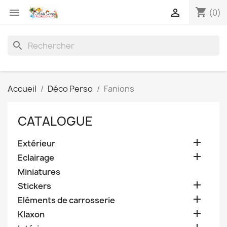
shopping_cart


(0)
search
Accueil
Déco Perso
Fanions
CATALOGUE

Extérieur

Eclairage
Miniatures

Stickers

Eléments de carrosserie

Klaxon