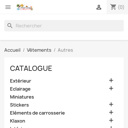
shopping_cart


(0)
search
Accueil
Vêtements
Autres
CATALOGUE

Extérieur

Eclairage
Miniatures

Stickers

Eléments de carrosserie

Klaxon