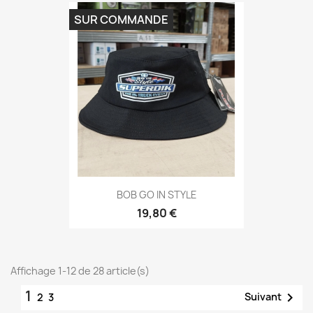
SUR COMMANDE
BOB GO IN STYLE
19,80 €
Affichage 1-12 de 28 article(s)
1

Suivant
2
3