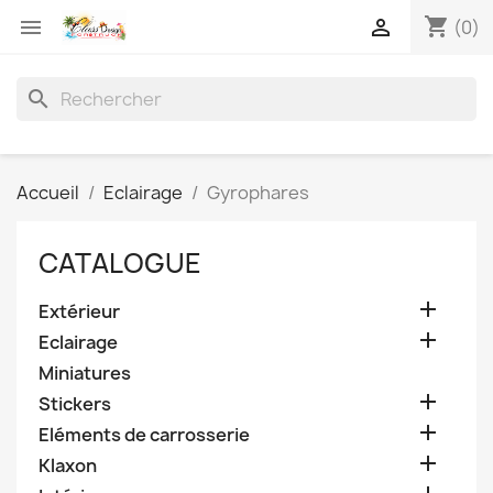
shopping_cart


(0)
search
Accueil
Eclairage
Gyrophares
CATALOGUE

Extérieur

Eclairage
Miniatures

Stickers

Eléments de carrosserie

Klaxon