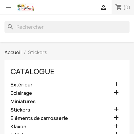
shopping_cart


(0)
search
Accueil
Stickers
CATALOGUE

Extérieur

Eclairage
Miniatures

Stickers

Eléments de carrosserie

Klaxon