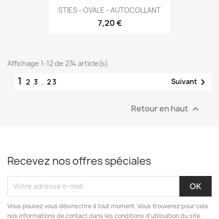
STIES - OVALE - AUTOCOLLANT
7,20 €
Affichage 1-12 de 274 article(s)
1

Suivant
2
3
…
23
Retour en haut

Recevez nos offres spéciales
Vous pouvez vous désinscrire à tout moment. Vous trouverez pour cela
nos informations de contact dans les conditions d'utilisation du site.