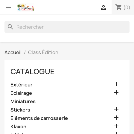
shopping_cart


(0)
search
Accueil
Class Édition
CATALOGUE

Extérieur

Eclairage
Miniatures

Stickers

Eléments de carrosserie

Klaxon