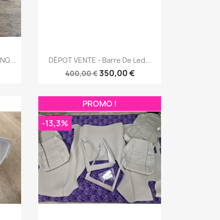
Aperçu rapide

NG...
DÉPOT VENTE - Barre De Led...
350,00 €
400,00 €
PROMO !
-13,3%