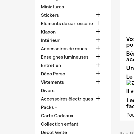
Miniatures

Stickers

Eléments de carrosserie

Klaxon
Vo

Intérieur
po

Accessoires de roues
Bé

Enseignes lumineuses
ac

Entretien
Un

Déco Perso
Le

Vêtements
Il
Divers

Accessoires électriques
Le
fac
Packs +
Pou
Carte Cadeaux
Collection enfant
Dépôt Vente
Il y a 