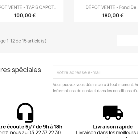
Aperçu rapide
Aperçu rapide


ÔT VENTE - TAPIS CAPOT...
DÉPÔT VENTE - Fond De..
100,00 €
180,00 €
ge 1-12 de 15 article(s)
res spéciales
Vous pouvez vous désinscrire à tout moment. V
informations de contact dans les conditions d'ut
tre écoute 6j/7 de 9h à 18h
Livraison rapide
lez-nous au 03.22.37.22.30
Livraison dans les meilleurs 