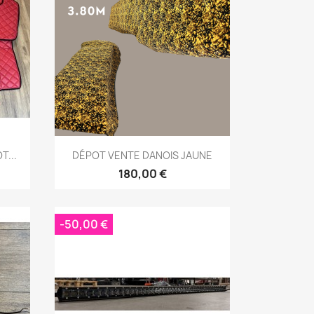
Aperçu rapide

T...
DÉPOT VENTE DANOIS JAUNE
180,00 €
-50,00 €