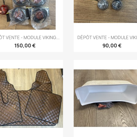
Aperçu rapide
Aperçu rapide


T VENTE - MODULE VIKING...
DÉPÔT VENTE - MODULE VIKI
150,00 €
90,00 €