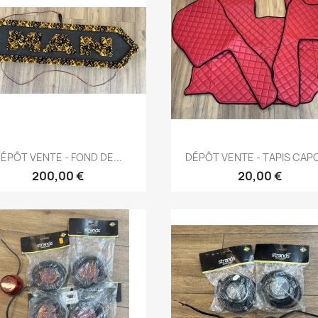
Aperçu rapide
Aperçu rapide


ÉPÔT VENTE - FOND DE...
DÉPÔT VENTE - TAPIS CAPO
200,00 €
20,00 €