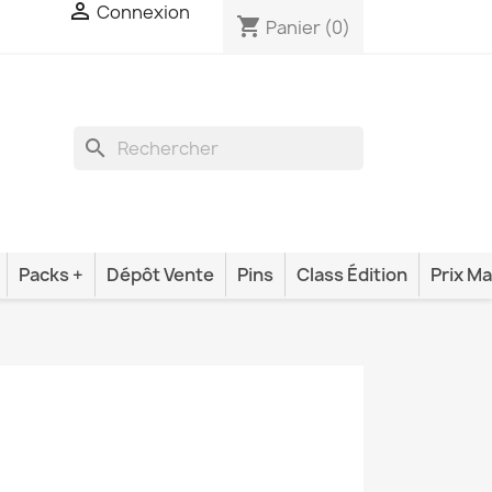

Connexion
shopping_cart
Panier
(0)
search
Packs +
Dépôt Vente
Pins
Class Édition
Prix Ma