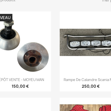
Trier 
VEAU
Aperçu rapide
Aperçu rapide


ÉPÔT VENTE - MOYEU MAN
Rampe De Calandre Scania N
150,00 €
250,00 €