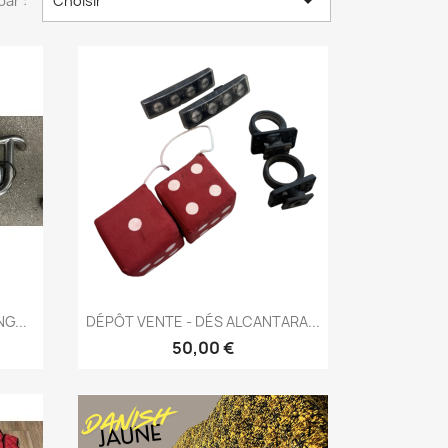

par :
Choisir
Aperçu rapide

G...
DÉPÔT VENTE - DÉS ALCANTARA...
50,00 €