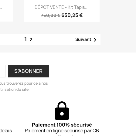
Aperçu rapide

.
DÉPOT VENTE - Kit Tapis...
650,25 €
750,00 €
1

Suivant
2
ous trouverez pour cela nos
ilisation du site.
Paiement 100% sécurisé
délais
Paiement en ligne sécurisé par CB