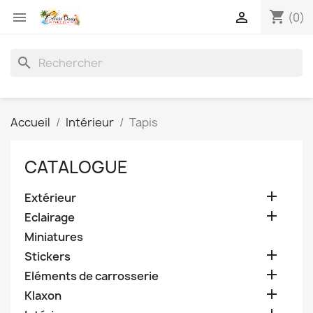
shopping_cart


(0)
search
Accueil
Intérieur
Tapis
CATALOGUE

Extérieur

Eclairage
Miniatures

Stickers

Eléments de carrosserie

Klaxon