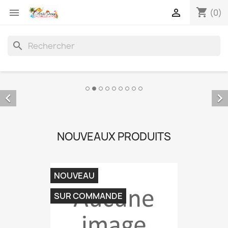
shopping_cart


(0)
search


NOUVEAUX PRODUITS
NOUVEAU
SUR COMMANDE