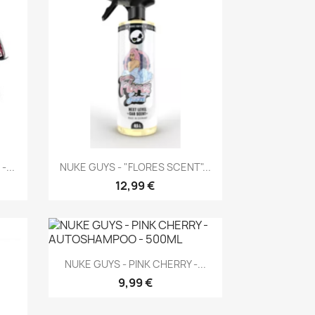
Aperçu rapide

...
NUKE GUYS - "FLORES SCENT"...
12,99 €
Aperçu rapide

NUKE GUYS - PINK CHERRY -...
9,99 €