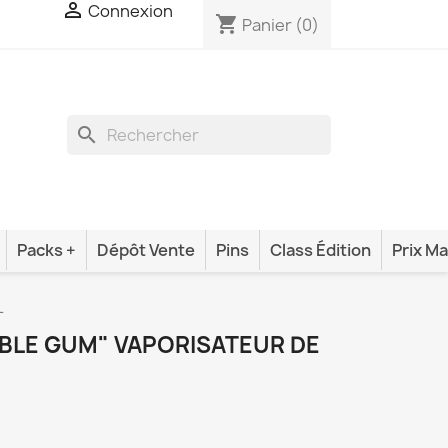

Connexion
shopping_cart
Panier
(0)
search
Packs +
Dépôt Vente
Pins
Class Édition
Prix Ma
L
BBLE GUM" VAPORISATEUR DE