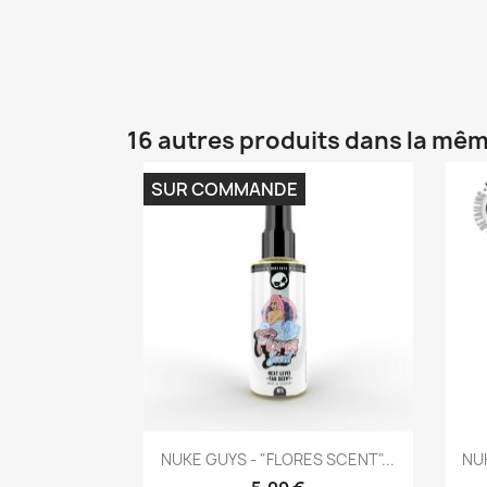
16 autres produits dans la mêm
SUR COMMANDE
Aperçu rapide

NUKE GUYS - "FLORES SCENT"...
NUK