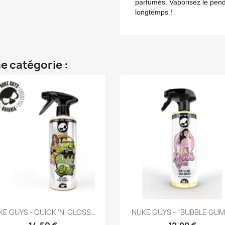
parfumés. Vaporisez le pend
longtemps !
e catégorie :
Aperçu rapide
Aperçu rapide


E GUYS - QUICK 'N' GLOSS...
NUKE GUYS - "BUBBLE GUM"