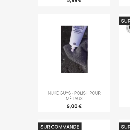
5,99 €
SU
Aperçu rapide

NUKE GUYS - POLISH POUR
MÉTAUX
9,00 €
SUR COMMANDE
SU