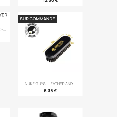
12,50 €
SUR COMMANDE
-...
Aperçu rapide

NUKE GUYS - LEATHER AND...
6,35 €