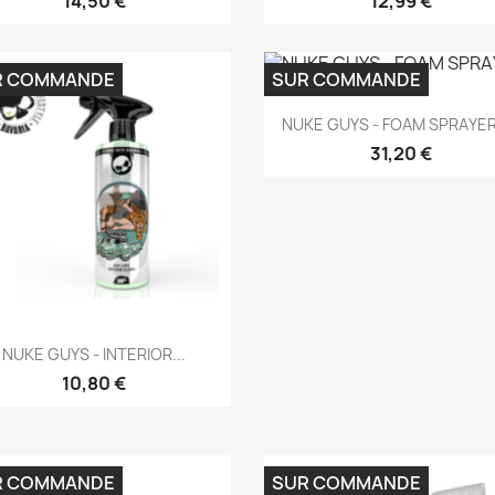
14,50 €
12,99 €
R COMMANDE
SUR COMMANDE
Aperçu rapide

NUKE GUYS - FOAM SPRAYER 
31,20 €
Aperçu rapide

NUKE GUYS - INTERIOR...
10,80 €
R COMMANDE
SUR COMMANDE