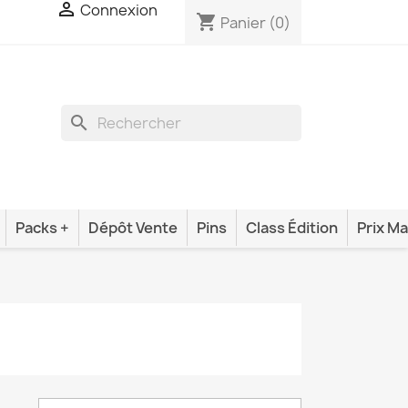

Connexion
shopping_cart
Panier
(0)
search
Packs +
Dépôt Vente
Pins
Class Édition
Prix Ma