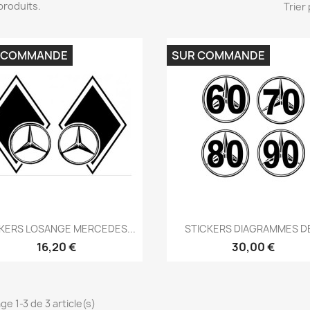
3 produits.
Trier 
 COMMANDE
SUR COMMANDE
Aperçu rapide
Aperçu rapide


KERS LOSANGE MERCEDES...
STICKERS DIAGRAMMES DE
16,20 €
30,00 €
ge 1-3 de 3 article(s)