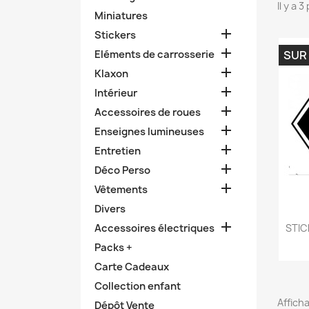
Il y a 
Miniatures

Stickers

Eléments de carrosserie
SUR

Klaxon

Intérieur

Accessoires de roues

Enseignes lumineuses

Entretien

Déco Perso

Vêtements
Divers

Accessoires électriques
STIC
Packs +
Carte Cadeaux
Collection enfant
Afficha
Dépôt Vente