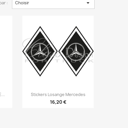

par :
Choisir
Aperçu rapide

...
Stickers Losange Mercedes
16,20 €