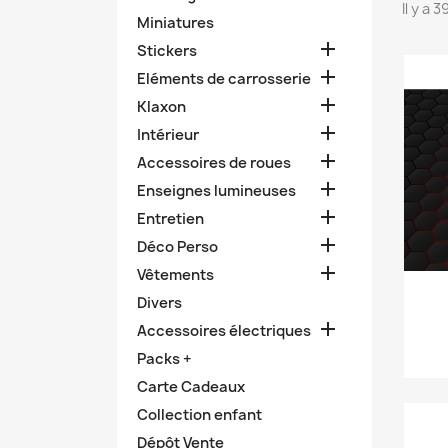
Il y a 
Miniatures

Stickers

Eléments de carrosserie

Klaxon

Intérieur

Accessoires de roues

Enseignes lumineuses

Entretien

Déco Perso

Vêtements
Divers

Accessoires électriques
Packs +
Carte Cadeaux
Collection enfant
Dépôt Vente