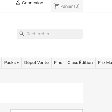

Connexion
shopping_cart
Panier
(0)
search
Packs +
Dépôt Vente
Pins
Class Édition
Prix Ma