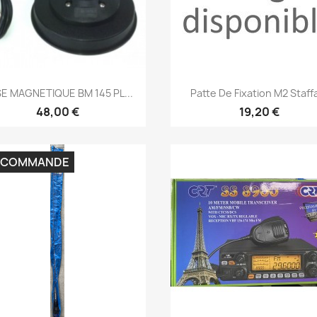
Aperçu rapide
Aperçu rapide


E MAGNETIQUE BM 145 PL...
Patte De Fixation M2 Staffa
48,00 €
19,20 €
 COMMANDE