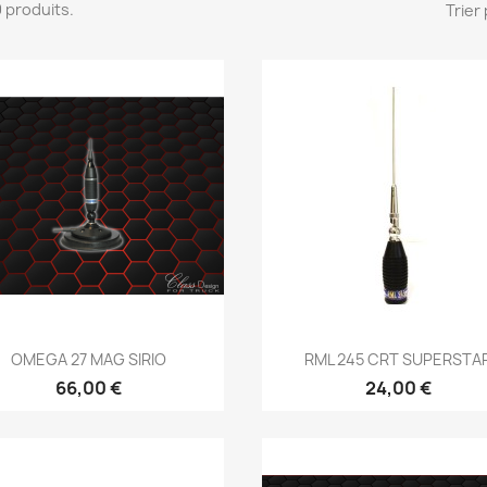
39 produits.
Trier 
Aperçu rapide
Aperçu rapide


OMEGA 27 MAG SIRIO
RML 245 CRT SUPERSTA
66,00 €
24,00 €