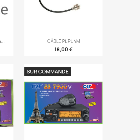
Aperçu rapide

...
CÂBLE PL PL 4M
18,00 €
SUR COMMANDE