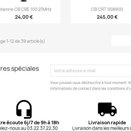
Aperçu rapide
Aperçu rapide


ntenne CB CRE 100 27MHz
CB CRT SS8900
24,00 €
245,00 €
ge 1-12 de 39 article(s)
res spéciales
Vous pouvez vous désinscrire à tout moment. V
informations de contact dans les conditions d'ut
tre écoute 6j/7 de 9h à 18h
Livraison rapide
lez-nous au 03.22.37.22.30
Livraison dans les meilleurs 