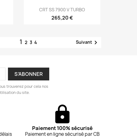
Aperçu rapide

CRT SS 7900 V TURBO
265,20 €
1

Suivant
2
3
4
ous trouverez pour cela nos
ilisation du site.
Paiement 100% sécurisé
délais
Paiement en ligne sécurisé par CB