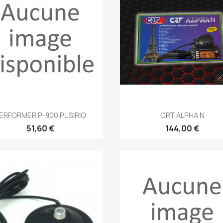
Aperçu rapide
Aperçu rapide


ERFORMER P-800 PL SIRIO
CRT ALPHA N
51,60 €
144,00 €