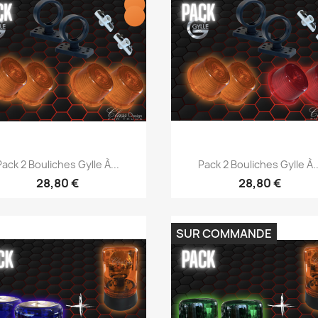
Aperçu rapide
Aperçu rapide


Pack 2 Bouliches Gylle À...
Pack 2 Bouliches Gylle À..
28,80 €
28,80 €
SUR COMMANDE