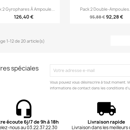
Aperçu rapide
Aperçu rapide


k 2 Gyrophares À Ampoule...
Pack 2 Double-Ampoules.
126,40 €
92,28 €
95,88 €
ge 1-12 de 20 article(s)
res spéciales
Vous pouvez vous désinscrire à tout moment. V
informations de contact dans les conditions d'ut
tre écoute 6j/7 de 9h à 18h
Livraison rapide
lez-nous au 03.22.37.22.30
Livraison dans les meilleurs 