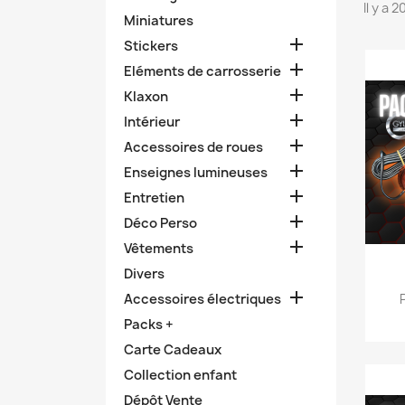
Il y a 
Miniatures

Stickers

Eléments de carrosserie

Klaxon

Intérieur

Accessoires de roues

Enseignes lumineuses

Entretien

Déco Perso

Vêtements
Divers

Accessoires électriques
Packs +
Carte Cadeaux
Collection enfant
Dépôt Vente