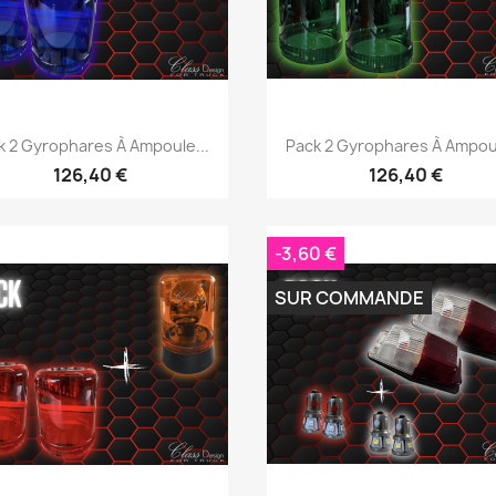
Aperçu rapide
Aperçu rapide


k 2 Gyrophares À Ampoule...
Pack 2 Gyrophares À Ampoul
126,40 €
126,40 €
-3,60 €
SUR COMMANDE