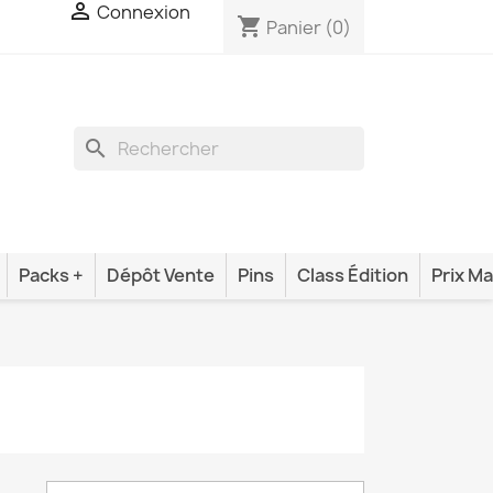

Connexion
shopping_cart
Panier
(0)
search
Packs +
Dépôt Vente
Pins
Class Édition
Prix Ma