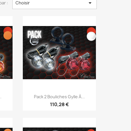

par :
Choisir
Aperçu rapide

.
Pack 2 Bouliches Gylle À...
110,28 €