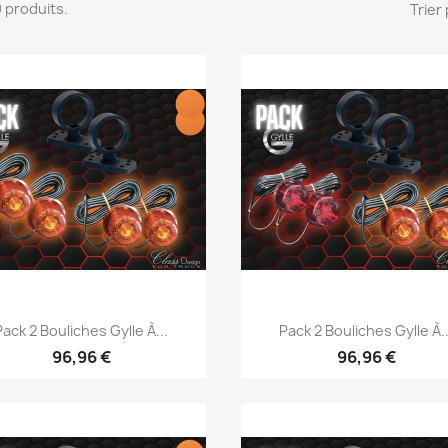
20 produits.
Trier 
Aperçu rapide
Aperçu rapide


Pack 2 Bouliches Gylle À...
Pack 2 Bouliches Gylle À..
96,96 €
96,96 €