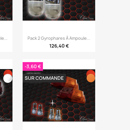
Aperçu rapide

e...
Pack 2 Gyrophares À Ampoule...
126,40 €
-3,60 €
SUR COMMANDE