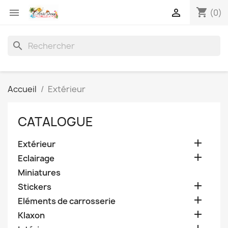
shopping_cart


(0)
search
Accueil
Extérieur
CATALOGUE

Extérieur

Eclairage
Miniatures

Stickers

Eléments de carrosserie

Klaxon