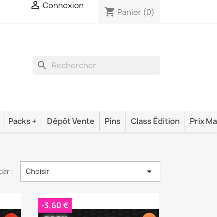

Connexion
shopping_cart
Panier
(0)
search
Packs +
Dépôt Vente
Pins
Class Édition
Prix Ma

par :
Choisir
-3,60 €