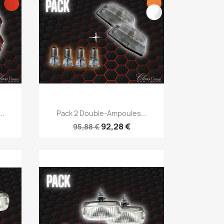
Aperçu rapide

..
Pack 2 Double-Ampoules...
92,28 €
95,88 €