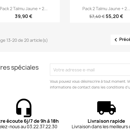
Aperçu rapide
Aperçu rapide


Pack 2 Talmu Jaune + 2...
Pack 2 Talmu Jaune + 2..
39,90 €
55,20 €
57,40 €

Préc
age 13-20 de 20 article(s)
res spéciales
Vous pouvez vous désinscrire à tout moment. V
informations de contact dans les conditions d'ut
tre écoute 6j/7 de 9h à 18h
Livraison rapide
lez-nous au 03.22.37.22.30
Livraison dans les meilleurs 