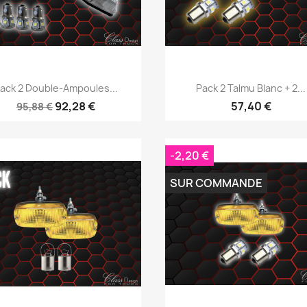
Aperçu rapide
Aperçu rapide


ack 2 Double-Ampoules...
Pack 2 Talmu Blanc + 2...
92,28 €
57,40 €
95,88 €
-2,20 €
SUR COMMANDE