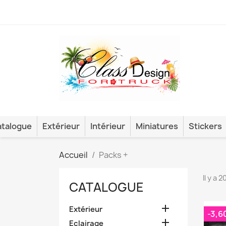
talogue
Extérieur
Intérieur
Miniatures
Stickers
Accueil
Packs +
Il y a 
CATALOGUE

Extérieur
-3,6

Eclairage