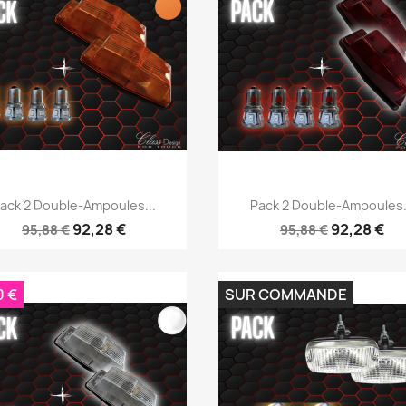
Aperçu rapide
Aperçu rapide


ack 2 Double-Ampoules...
Pack 2 Double-Ampoules.
92,28 €
92,28 €
95,88 €
95,88 €
0 €
SUR COMMANDE