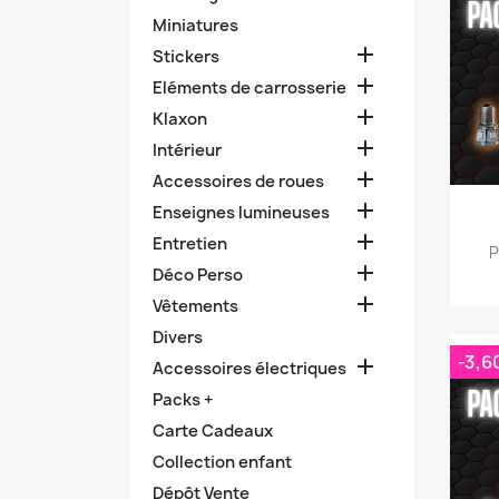
Miniatures

Stickers

Eléments de carrosserie

Klaxon

Intérieur

Accessoires de roues

Enseignes lumineuses

Entretien
P

Déco Perso

Vêtements
Divers
-3,6

Accessoires électriques
Packs +
Carte Cadeaux
Collection enfant
Dépôt Vente