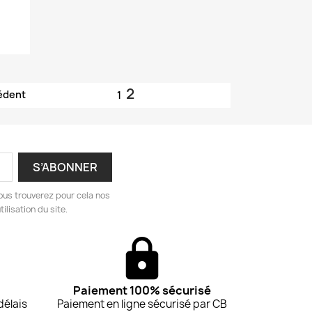
.
2
édent
1
ous trouverez pour cela nos
ilisation du site.
Paiement 100% sécurisé
délais
Paiement en ligne sécurisé par CB