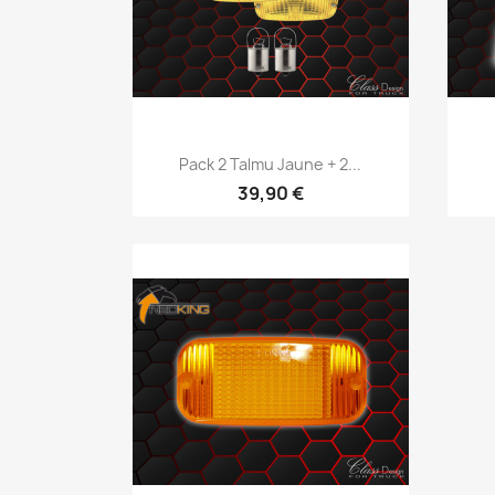
Aperçu rapide

Pack 2 Talmu Jaune + 2...
39,90 €