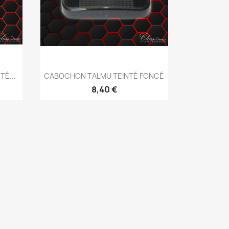
Aperçu rapide

É...
CABOCHON TALMU TEINTÉ FONCÉ
8,40 €