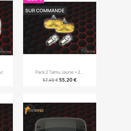
SUR COMMANDE
Aperçu rapide

nc
Pack 2 Talmu Jaune + 2...
55,20 €
57,40 €