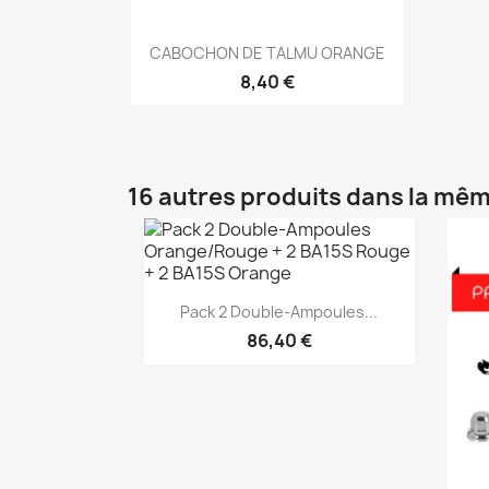
Aperçu rapide

CABOCHON DE TALMU ORANGE
8,40 €
16 autres produits dans la mêm
Aperçu rapide

Pack 2 Double-Ampoules...
86,40 €