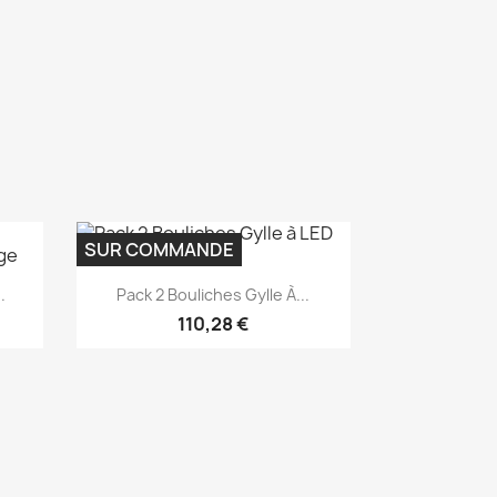
SUR COMMANDE
Aperçu rapide

.
Pack 2 Bouliches Gylle À...
110,28 €