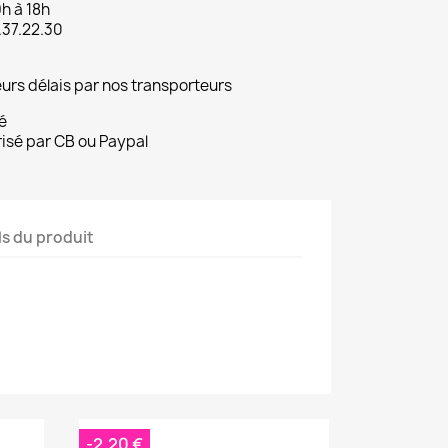
9h à 18h
.37.22.30
eurs délais par nos transporteurs
é
risé par CB ou Paypal
ls du produit
-2,20 €