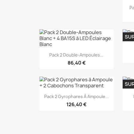
P
SU
Aperçu rapide

Pack 2 Double-Ampoules...
86,40 €
SU
Aperçu rapide

Pack 2 Gyrophares À Ampoule...
126,40 €