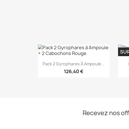
SU
Aperçu rapide

Pack 2 Gyrophares À Ampoule...
126,40 €
Recevez nos off