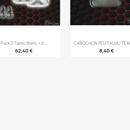
Aperçu rapide
Aperçu rapide


Pack 2 Talmu Blanc + 2...
CABOCHON FEU TALMU TEINT
62,40 €
8,40 €