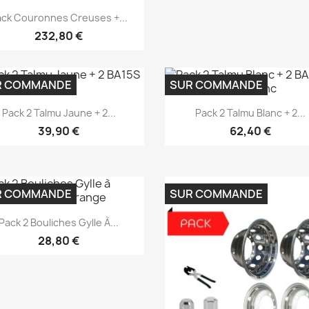
Aperçu rapide

ack Couronnes Creuses +...
232,80 €
R COMMANDE
SUR COMMANDE
Aperçu rapide
Aperçu rapide


Pack 2 Talmu Jaune + 2...
Pack 2 Talmu Blanc + 2...
39,90 €
62,40 €
R COMMANDE
SUR COMMANDE
Aperçu rapide

Pack 2 Bouliches Gylle À...
28,80 €