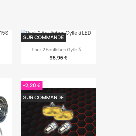
SUR COMMANDE
Aperçu rapide

Pack 2 Bouliches Gylle À...
96,96 €
-2,20 €
SUR COMMANDE