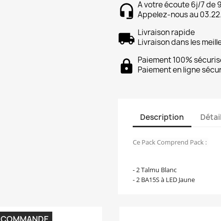
A votre écoute 6j/7 de 
Appelez-nous au 03.22
Livraison rapide
Livraison dans les meill
Paiement 100% sécuris
Paiement en ligne sécu
Description
Détai
Ce Pack Comprend Pack :
- 2 Talmu Blanc
- 2 BA15S à LED Jaune
 COMMANDE