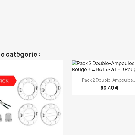
e catégorie :
Aperçu rapide

Pack 2 Double-Ampoules..
86,40 €