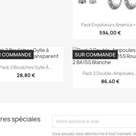
Aperçu rapide

Pack Enjoliveurs America +.
594,00 €
R COMMANDE
SUR COMMANDE
Aperçu rapide

Pack 2 Bouliches Gylle À...
Aperçu rapide

Pack 2 Double-Ampoules..
28,80 €
86,40 €
res spéciales
Vous pouvez vous désinscrire à tout moment. V