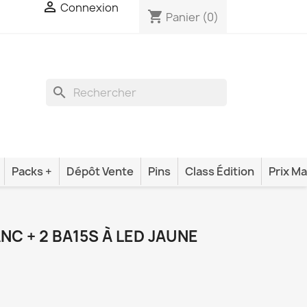

Connexion
shopping_cart
Panier
(0)
search
Packs +
Dépôt Vente
Pins
Class Édition
Prix Ma
NC + 2 BA15S À LED JAUNE