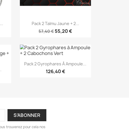
Aperçu rapide

..
Pack 2 Talmu Jaune + 2...
55,20 €
57,40 €
Aperçu rapide

Pack 2 Gyrophares À Ampoule...
.
126,40 €
ous trouverez pour cela nos