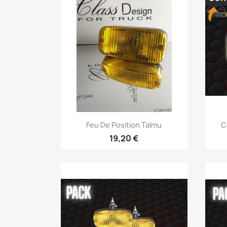
Aperçu rapide

Feu De Position Talmu
C
19,20 €