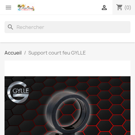
shopping_cart


(0)
search
Accueil
Support court feu GYLLE