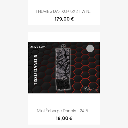
THURIES DAF XG+ 6X2 TWIN...
179,00 €
Mini Écharpe Danois - 24,5...
18,00 €