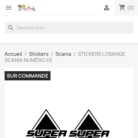
shopping_cart


(0)
search
Accueil
Stickers
Scania
STICKERS LOSANGE
SCANIA NUMÉRO 45
SUR COMMANDE