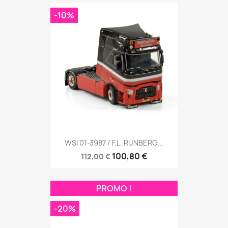
-10%
WSI 01-3987 / F.L. RIJNBERG...
100,80 €
112,00 €
PROMO !
-20%