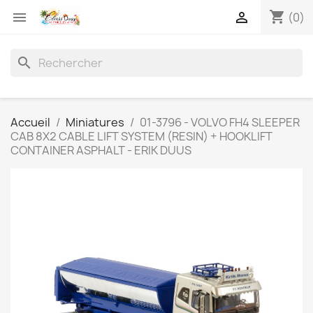
shopping_cart


(0)
search
Accueil
Miniatures
01-3796 - VOLVO FH4 SLEEPER
CAB 8X2 CABLE LIFT SYSTEM (RESIN) + HOOKLIFT
CONTAINER ASPHALT - ERIK DUUS