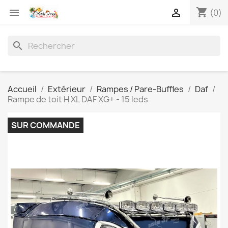
shopping_cart


(0)
search
Accueil
Extérieur
Rampes / Pare-Buffles
Daf
Rampe de toit H XL DAF XG+ - 15 leds
SUR COMMANDE